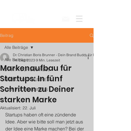
Beitrag
Alle Beiträge
Dr. Christian Boris Brunner - Dein Brand Buddy für Markenaufbau
Alle Beiträge
14. Dez. 2023
9 Min. Lesezeit
Markenaufbau für
START YOUR BUSINESS
Startups: In fünf
BRAND YOUR BUSINESS
Schritten zu Deiner
OWN YOUR BUSINESS
starken Marke
Aktualisiert:
22. Juli
Startups haben oft eine zündende 
Idee. Aber wie bitte soll man jetzt aus 
der Idee eine Marke machen? Bei der 