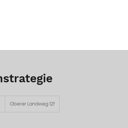
ART YOUR BUSINESS
BRAND YOUR BUSINESS
OWN YOUR BUS
strategie
€
Oberer Landweg 12f