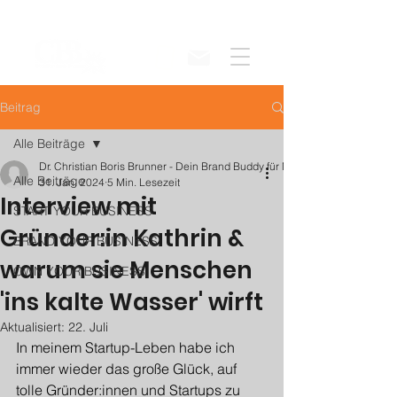
Beitrag
Alle Beiträge
Dr. Christian Boris Brunner - Dein Brand Buddy für Markenaufbau
Alle Beiträge
31. Jan. 2024
5 Min. Lesezeit
Interview mit
START YOUR BUSINESS
Gründer:in Kathrin &
BRAND YOUR BUSINESS
warum sie Menschen
OWN YOUR BUSINESS
'ins kalte Wasser' wirft
Aktualisiert:
22. Juli
In meinem Startup-Leben habe ich 
immer wieder das große Glück, auf 
tolle Gründer:innen und Startups zu 