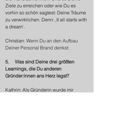
Ziele zu erreichen oder wie Du es 
vorhin so schön sagtest: Deine Träume 
zu verwirklichen. Denn: ‚It all starts with 
a dream‘.
Christian: 
Wenn Du an den Aufbau 
Deiner Personal Brand denkst:
5.     Was sind Deine drei größten 
Learnings, die Du anderen 
Gründer:innen ans Herz legst?
Kathrin: Als Gründerin wurde mir 
bewusst, wie überwältigend der Weg 
in die Selbständigkeit sein kann. Die 
To-Do-Listen werden immer länger und 
Du befasst dich mit vielen Themen, die 
wenig mit deiner Vision zu tun haben. 