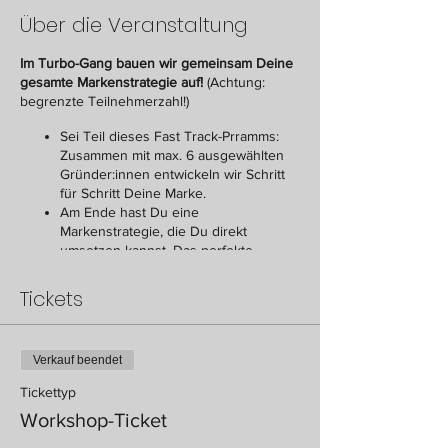
Über die Veranstaltung
Im Turbo-Gang bauen wir gemeinsam Deine
gesamte Markenstrategie auf!
(Achtung:
begrenzte Teilnehmerzahl!)
Sei Teil dieses Fast Track-Prramms:
Zusammen mit max. 6 ausgewählten
Gründer:innen entwickeln wir Schritt
für Schritt Deine Marke.
Am Ende hast Du eine
Markenstrategie, die Du direkt
umsetzen kannst. Das perfekte
Fundament, um Deine Idee bei
Investoren oder Awards zu pitchen!
Tickets
Für wen ist das Turbo-Programm?
Gründer:innen & Startups, die schnell &
Verkauf beendet
effizient eine starke Marke aufbauen & bei
ihren Kunden Spuren hinterlassen wollen.
Tickettyp
Workshop-Ticket
Warum ich Dir helfen kann?