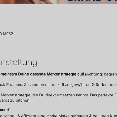
30 MESZ
anstaltung
emeinsam Deine gesamte Markenstrategie auf!
(Achtung: begren
Track-Prramms: Zusammen mit max. 6 ausgewählten Gründer:innen 
Markenstrategie, die Du direkt umsetzen kannst. Das perfekte
wards zu pitchen!
ramm?
ie schnell & effizient eine starke Marke aufbauen & bei ihren K