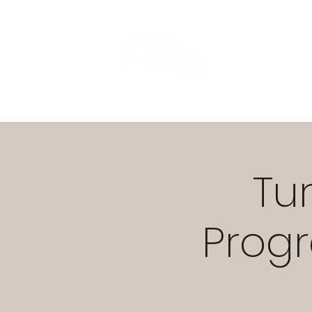
Start
Warum CBB?
ST
Tu
Prog