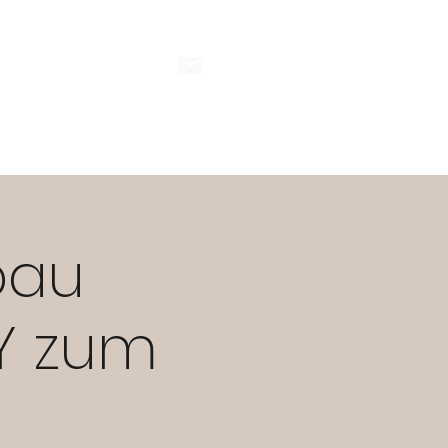
INESS
Blog
Kontakt
bau
Y zum