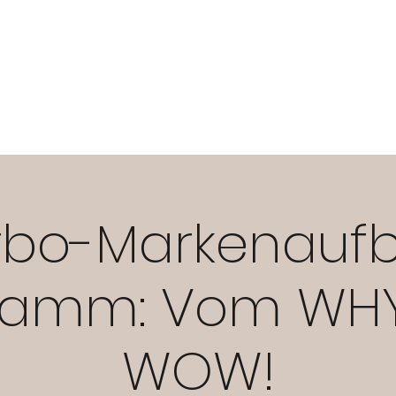
ART YOUR BUSINESS
BRAND YOUR BUSINESS
OWN YOUR BUS
rbo-Markenauf
ramm: Vom WH
WOW!