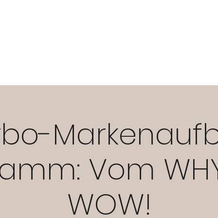
ART YOUR BUSINESS
BRAND YOUR BUSINESS
OWN YOUR BUS
rbo-Markenauf
ramm: Vom WH
WOW!