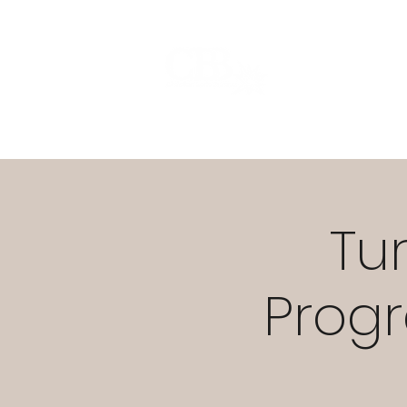
Start
Warum CBB?
ST
Tu
Prog