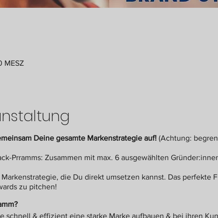
00 MESZ
anstaltung
emeinsam Deine gesamte Markenstrategie auf!
(Achtung: begren
Track-Prramms: Zusammen mit max. 6 ausgewählten Gründer:innen 
Markenstrategie, die Du direkt umsetzen kannst. Das perfekte
wards zu pitchen!
ramm?
ie schnell & effizient eine starke Marke aufbauen & bei ihren K