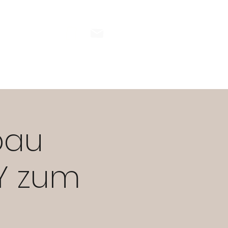
INESS
Blog
Kontakt
bau
Y zum