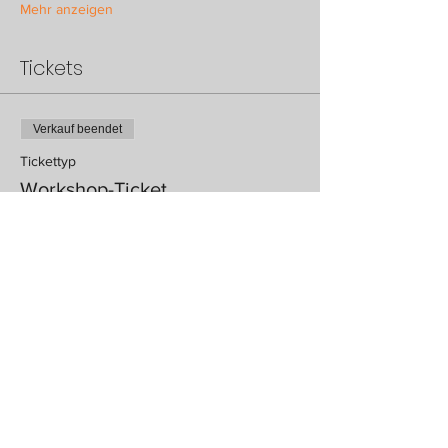
Mehr anzeigen
Tickets
Verkauf beendet
Tickettyp
Workshop-Ticket
Mehr Infos
Preis
150,00 €
Verkauf beendet
Tickettyp
gefördertes Ticket-hei.hamburg