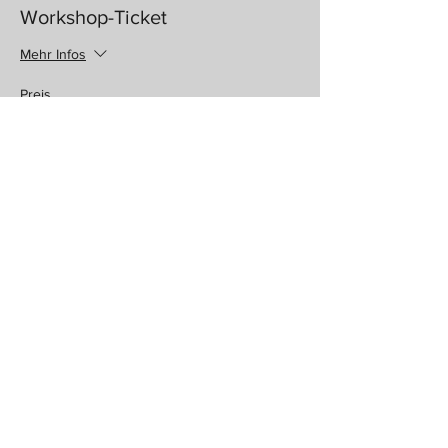
Workshop-Ticket
Mehr Infos
Preis
112,00 €
Ausverkauft
Tickettyp
gefördertes Ticket-hei.hamburg
Mehr Infos
Preis
37,00 €
Diese Veranstaltung ist ausverkauft