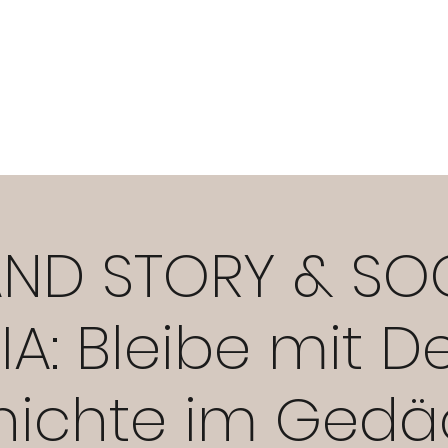
ART YOUR BUSINESS
BRAND YOUR BUSINESS
OWN YOUR BUS
ND STORY & SO
A: Bleibe mit D
ichte im Gedä