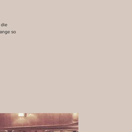
 die
lange so