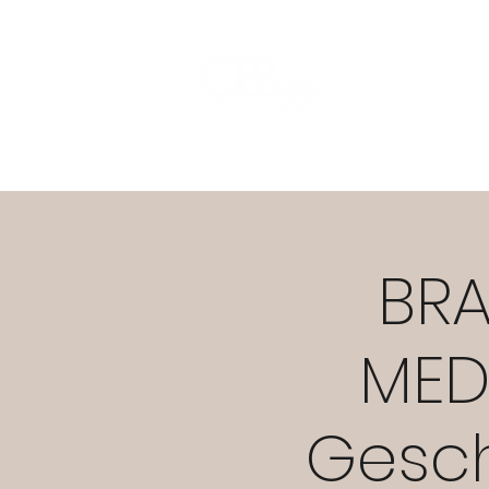
Start
Warum CBB?
ST
BRA
MEDI
Gesch