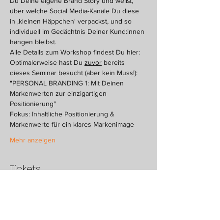
Du Deine eigene Brand Story und weißt, 
über welche Social Media-Kanäle Du diese 
in ‚kleinen Häppchen‘ verpackst, und so 
individuell im Gedächtnis Deiner Kund:innen 
hängen bleibst.
Alle Details zum Workshop findest Du hier:
Optimalerweise hast Du 
zuvor
 bereits 
dieses Seminar besucht (aber kein Muss!):
"PERSONAL BRANDING 1: Mit Deinen 
Markenwerten zur einzigartigen 
Positionierung"
Fokus: Inhaltliche Positionierung & 
Markenwerte für ein klares Markenimage
Mehr anzeigen
Tickets
Verkauf beendet
Tickettyp